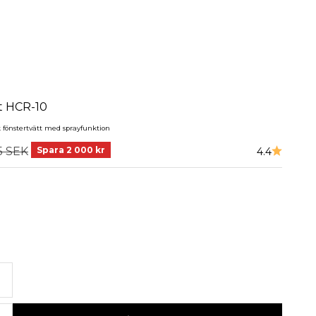
t HCR-10
k fönstertvätt med sprayfunktion
5 SEK
Spara 2 000 kr
4.4