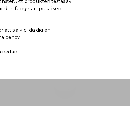
 fönster. Att produkten testas av
hur den fungerar i praktiken,
r att själv bilda dig en
na behov.
on nedan
Spela upp video