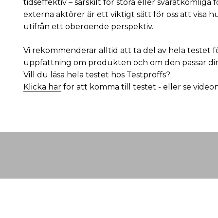
tidseffektiv – särskilt för stora eller svåråtkomliga
externa aktörer är ett viktigt sätt för oss att visa 
utifrån ett oberoende perspektiv.
Vi rekommenderar alltid att ta del av hela testet fö
uppfattning om produkten och om den passar di
Vill du läsa hela testet hos Testproffs?
Klicka här
för att komma till testet - eller se vide