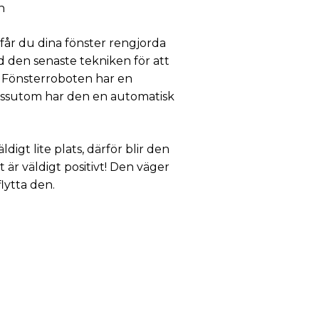
n
får du dina fönster rengjorda
d den senaste tekniken för att
t. Fönsterroboten har en
essutom har den en automatisk
igt lite plats, därför blir den
 är väldigt positivt! Den väger
flytta den.