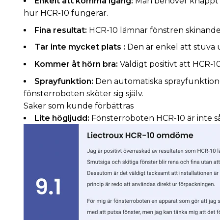
Enkelt att komma igång:
Man behöver knappt l
hur HCR-10 fungerar.
Fina resultat:
HCR-10 lämnar fönstren skinande
Tar inte mycket plats :
Den är enkel att stuva 
Kommer åt hörn bra:
Väldigt positivt att HCR-1
Sprayfunktion:
Den automatiska sprayfunktione
fönsterroboten sköter sig själv.
Saker som kunde förbättras
Lite högljudd:
Fönsterroboten HCR-10 är inte så