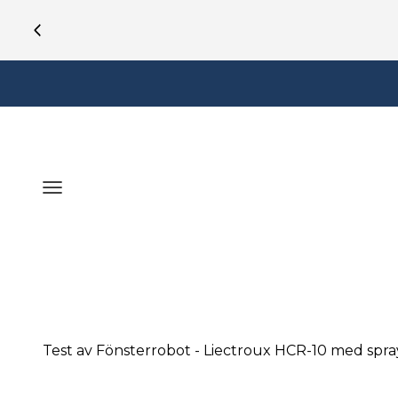
Hoppa till innehållet
Öppna navigeringsmenyn
Test av Fönsterrobot - Liectroux HCR-10 med spr