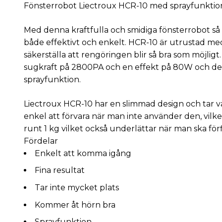
Fönsterrobot Liectroux HCR-10 med sprayfunktio
Med denna kraftfulla och smidiga fönsterrobot så 
både effektivt och enkelt. HCR-10 är utrustad me
säkerställa att rengöringen blir så bra som möjlig
sugkraft på 2800PA och en effekt på 80W och d
sprayfunktion.
Liectroux HCR-10 har en slimmad design och tar väld
enkel att förvara när man inte använder den, vilket
runt 1 kg vilket också underlättar när man ska för
Fördelar
Enkelt att komma igång
Fina resultat
Tar inte mycket plats
Kommer åt hörn bra
Sprayfunktion