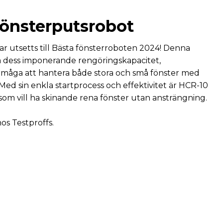
 fönsterputsrobot
r utsetts till Bästa fönsterroboten 2024! Denna
å dess imponerande rengöringskapacitet,
rmåga att hantera både stora och små fönster med
 Med sin enkla startprocess och effektivitet är HCR-10
g som vill ha skinande rena fönster utan ansträngning.
hos
Testproffs.