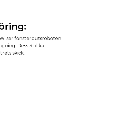
öring:
W, ser fönsterputsroboten
ngning. Dess 3 olika
rets skick.