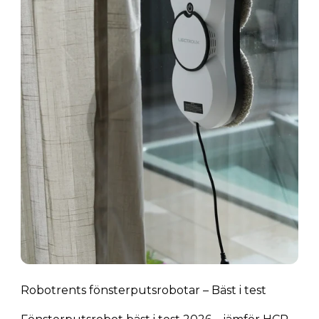
Robotrents fönsterputsrobotar – Bäst i test