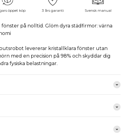
gars öppet köp
3 års garanti
Svensk manual
fönster på nolltid. Glöm dyra städfirmor: värna
onomi
utsrobot levererar kristallklara fönster utan
 hörn med en precision på 98% och skyddar dig
ra fysiska belastningar.