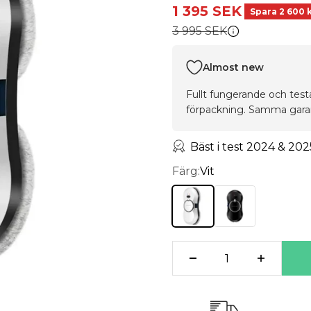
REA-pris
1 395 SEK
Spara 2 600 
3 995 SEK
Pris
Almost new
Fullt fungerande och tes
förpackning. Samma garan
Bäst i test 2024 & 202
Färg:
Vit
Vit
Svart